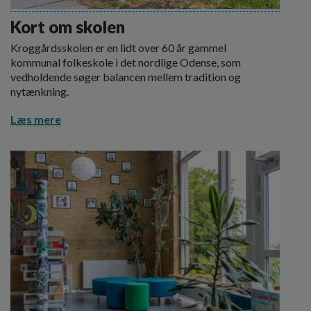
o
l
Kort om skolen
d
Kroggårdsskolen er en lidt over 60 år gammel
e
kommunal folkeskole i det nordlige Odense, som
t
vedholdende søger balancen mellem tradition og
nytænkning.
Læs mere