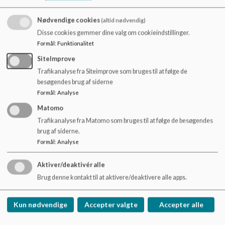
Nødvendige cookies
(altid nødvendig)
Disse cookies gemmer dine valg om cookieindstillinger.
Skolebestyrelse
Formål
:
Funktionalitet
Kroggårdsskolens skolebestyrelses medlemmer:
SiteImprove
Læs mere
Trafikanalyse fra Siteimprove som bruges til at følge de
besøgendes brug af siderne
Formål
:
Analyse
Matomo
Trafikanalyse fra Matomo som bruges til at følge de besøgendes
brug af siderne.
Formål
:
Analyse
Aktiver/deaktivér alle
Brug denne kontakt til at aktivere/deaktivere alle apps.
Kun nødvendige
Accepter valgte
Accepter alle