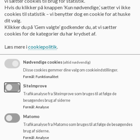
vi sætter cookies til brug for statistik.
Formålet med at starte Forårs SFO pr. 1. marts er at skabe en
o
Hvis du klikker på knappen ’Kun nødvendige,’ sætter vi ikke
glidende overgang fra dagtilbud til skole og dermed støtte en
l
cookies til statistik – vi benytter dog en cookie for at huske
sammenhængende og helhedsskabende oplevelse hos børn
d
dit valg.
og forældre.
e
Klikker du på ’Gem valgte’ godkender du, at vi sætter
t
cookies for de kategorier du har krydset af.
Forårs SFO er et særligt tilrettelagt tilbud målrettet
aldersgruppen, hvor pædagogiske aktiviteter har fokus på
Læs mere i
cookiepolitik
.
nye fællesskaber, læring, motivation, tryghed og trivsel,
hvilket har betydning for, at børnene får en god start i skolen.
Nødvendige cookies
(altid nødvendig)
Vigtigt at vide:
Disse cookies gemmer dine valg om cookieindstillinger.
Formål
:
Funktionalitet
Indskrivning til Forårs SFO foregår i november samtidig med
indskrivning til skole
SiteImprove
Taksten for Forårs SFO svarer til en daginstitutionstakst
Trafikanalyse fra Siteimprove som bruges til at følge de
Indholdet er pædagogiske aktiviteter med udgangspunkt i
besøgendes brug af siderne
pædagogiske læreplaner for dagtilbud og SFO og fælles mål
Formål
:
Analyse
for undervisningen
Matomo
Der er mulighed for tilkøb af feriepasning på udvalgte skoler
Trafikanalyse fra Matomo som bruges til at følge de besøgendes
i påsken, dagen efter Kr. Himmelfart, Grundlovsdag og i uge
brug af siderne.
28, 29, 30
Formål
:
Analyse