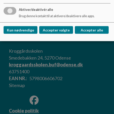
En eventuel udmeldelse af Forårs SFO før 31. juli skal ske
med en måneds varsel til den 15. eller den sidste dag i
Aktiver/deaktivér alle
måneden
Brug denne kontakt til at aktivere/deaktivere alle apps.
Inden sommerferien vil I blive bedt om at tage stilling til,
hvorvidt I ønsker at benytte SFO pr. 1. august
Kun nødvendige
Accepter valgte
Accepter alle
Kroggårdsskolen
Smedebakken 24, 5270 Odense
kroggaardsskolen.buf@odense.dk
63751400
EAN NR.
5798006606702
Sitemap
Cookie politik