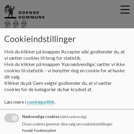
Cookieindstillinger
Kroggårdsskolen
G
Hvis du klikker på knappen ’Accepter alle’, godkender du, at
å
Hjem
vi sætter cookies til brug for statistik.
t
Hvis du klikker på knappen ’Kun nødvendige,’ sætter vi ikke
i
cookies til statistik – vi benytter dog en cookie for at huske
Forårs SFO marts 2026
l
dit valg.
h
Klikker du på ’Gem valgte’ godkender du, at vi sætter
o
cookies for de kategorier du har krydset af.
v
Hvis du har spørgsmål herom, så ring til Gina (Afdelingsleder)
e
21341074.
Læs mere i
cookiepolitik
.
d
i
Nødvendige cookies
n
(altid nødvendig)
d
Disse cookies gemmer dine valg om cookieindstillinger.
h
Kroggårdsskolen
Formål
:
Funktionalitet