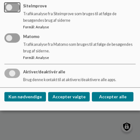
o
Smedebakken 24, 5270 Odense
SiteImprove
l
kroggaardsskolen.buf@odense.dk
Trafikanalyse fra Siteimprove som bruges til at følge de
d
besøgendes brug af siderne
63751400
e
Formål
:
Analyse
t
EAN NR.
5798006606702
Matomo
Sitemap
Trafikanalyse fra Matomo som bruges til at følge de besøgendes
brug af siderne.
Formål
:
Analyse
Cookie politik
Aktiver/deaktivér alle
Brug denne kontakt til at aktivere/deaktivere alle apps.
Kun nødvendige
Accepter valgte
Accepter alle