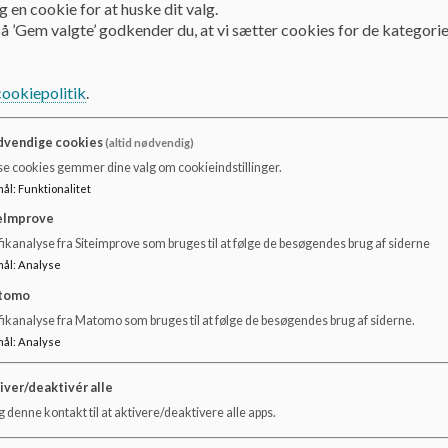
 en cookie for at huske dit valg.
å ’Gem valgte’ godkender du, at vi sætter cookies for de kategorie
rat
cookiepolitik
.
en - referat
vendige cookies
(altid nødvendig)
se cookies gemmer dine valg om cookieindstillinger.
mål
:
Funktionalitet
rden - referat
eImprove
ikanalyse fra Siteimprove som bruges til at følge de besøgendes brug af siderne
mål
:
Analyse
rden - referat
tomo
fikanalyse fra Matomo som bruges til at følge de besøgendes brug af siderne.
mål
:
Analyse
rden - referat
iver/deaktivér alle
 denne kontakt til at aktivere/deaktivere alle apps.
rden - referat