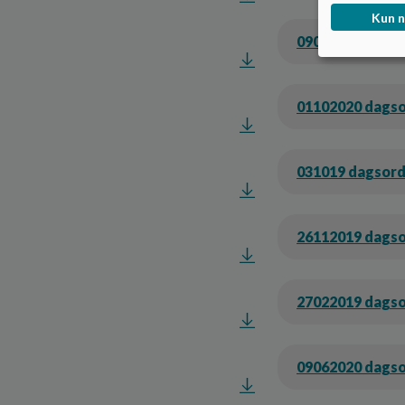
Kun 
09012020 dagso
01102020 dags
031019 dagsord
26112019 dagso
27022019 dagso
09062020 dagso