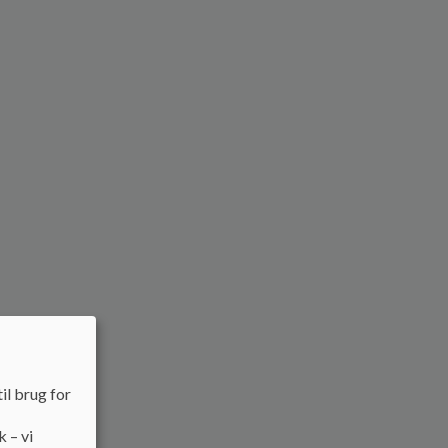
il brug for
k – vi