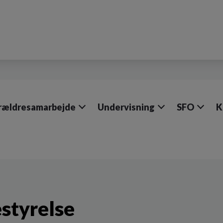
rældresamarbejde
Undervisning
SFO
K
styrelse